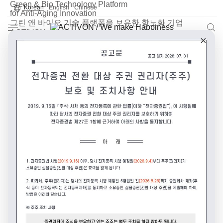
Green & Bio Technology Platform
Korean
English
Chinese
for Anti-Aging Innovation
그린 앤 바이오 기술 플랫폼을 보유한 항노화 기업
ACTIVON
×
더 많은 사람들에게 행복을 전하겠습니다.
뉴스레터 신청하기
© 2026. ACTIVON Co., Ltd. All Rights Reserved.
Y
F
L
K
o
a
i
a
u
c
n
k
t
e
k
a
u
b
e
o
b
o
d
C
e
o
I
h
k
n
a
n
n
e
l